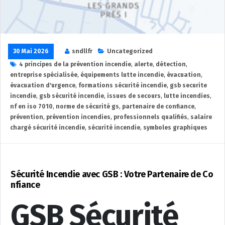
30 Mai 2026
sndllfr
Uncategorized
4 principes de la prévention incendie
,
alerte
,
détection
,
entreprise spécialisée
,
équipements lutte incendie
,
évacuation
,
évacuation d'urgence
,
formations sécurité incendie
,
gsb securite
incendie
,
gsb sécurité incendie
,
issues de secours
,
lutte incendies
,
nf en iso 7010
,
norme de sécurité gs
,
partenaire de confiance
,
prévention
,
prévention incendies
,
professionnels qualifiés
,
salaire
chargé sécurité incendie
,
sécurité incendie
,
symboles graphiques
Sécurité Incendie avec GSB : Votre Partenaire de Co
nfiance
GSB Sécurité