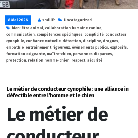
8 Mai 2026
sndllfr
Uncategorized
bien-être animal
,
collaboration humaine canine
,
communication
,
compétences spécifiques
,
complicité
,
conducteur
cynophile
,
confiance mutuelle
,
détection
,
discipline
,
drogues
,
empathie
,
entraînement rigoureux
,
événements publics
,
explosifs
,
formation exigeante
,
maître-chien
,
personnes disparues
,
protection
,
relation homme-chien
,
respect
,
sécurité
Le métier de conducteur cynophile : une alliance in
défectible entre l’homme et le chien
Le métier de
conducteur