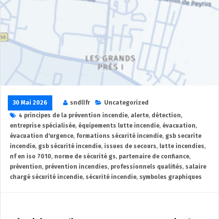
30 Mai 2026
sndllfr
Uncategorized
4 principes de la prévention incendie
,
alerte
,
détection
,
entreprise spécialisée
,
équipements lutte incendie
,
évacuation
,
évacuation d'urgence
,
formations sécurité incendie
,
gsb securite
incendie
,
gsb sécurité incendie
,
issues de secours
,
lutte incendies
,
nf en iso 7010
,
norme de sécurité gs
,
partenaire de confiance
,
prévention
,
prévention incendies
,
professionnels qualifiés
,
salaire
chargé sécurité incendie
,
sécurité incendie
,
symboles graphiques