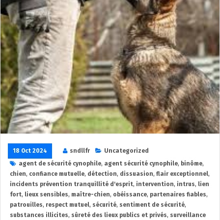
18 Oct 2024
sndllfr
Uncategorized
agent de sécurité cynophile
,
agent sécurité cynophile
,
binôme
,
chien
,
confiance mutuelle
,
détection
,
dissuasion
,
flair exceptionnel
,
incidents prévention tranquillité d'esprit
,
intervention
,
intrus
,
lien
fort
,
lieux sensibles
,
maître-chien
,
obéissance
,
partenaires fiables
,
patrouilles
,
respect mutuel
,
sécurité
,
sentiment de sécurité
,
substances illicites
,
sûreté des lieux publics et privés
,
surveillance