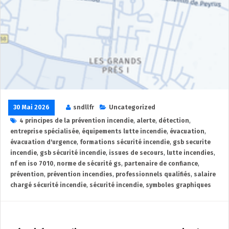
30 Mai 2026
sndllfr
Uncategorized
4 principes de la prévention incendie
,
alerte
,
détection
,
entreprise spécialisée
,
équipements lutte incendie
,
évacuation
,
évacuation d'urgence
,
formations sécurité incendie
,
gsb securite
incendie
,
gsb sécurité incendie
,
issues de secours
,
lutte incendies
,
nf en iso 7010
,
norme de sécurité gs
,
partenaire de confiance
,
prévention
,
prévention incendies
,
professionnels qualifiés
,
salaire
chargé sécurité incendie
,
sécurité incendie
,
symboles graphiques