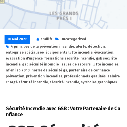
30 Mai 2026
sndllfr
Uncategorized
4 principes de la prévention incendie
,
alerte
,
détection
,
entreprise spécialisée
,
équipements lutte incendie
,
évacuation
,
évacuation d'urgence
,
formations sécurité incendie
,
gsb securite
incendie
,
gsb sécurité incendie
,
issues de secours
,
lutte incendies
,
nf en iso 7010
,
norme de sécurité gs
,
partenaire de confiance
,
prévention
,
prévention incendies
,
professionnels qualifiés
,
salaire
chargé sécurité incendie
,
sécurité incendie
,
symboles graphiques
Sécurité Incendie avec GSB : Votre Partenaire de Co
nfiance