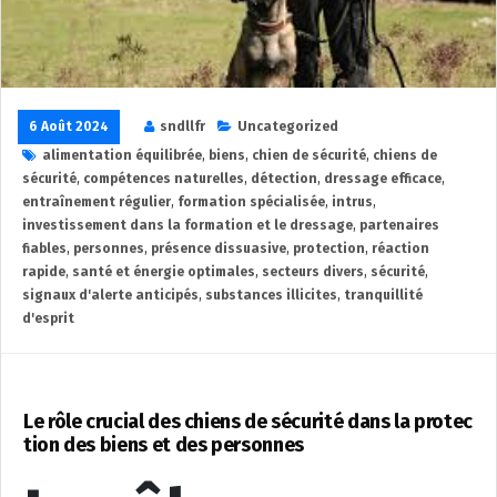
6 Août 2024
sndllfr
Uncategorized
alimentation équilibrée
,
biens
,
chien de sécurité
,
chiens de
sécurité
,
compétences naturelles
,
détection
,
dressage efficace
,
entraînement régulier
,
formation spécialisée
,
intrus
,
investissement dans la formation et le dressage
,
partenaires
fiables
,
personnes
,
présence dissuasive
,
protection
,
réaction
rapide
,
santé et énergie optimales
,
secteurs divers
,
sécurité
,
signaux d'alerte anticipés
,
substances illicites
,
tranquillité
d'esprit
Le rôle crucial des chiens de sécurité dans la protec
tion des biens et des personnes