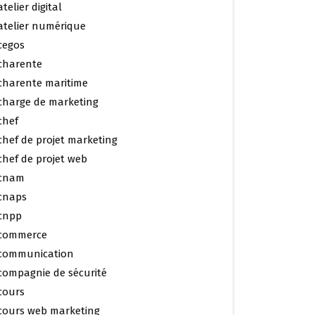
atelier digital
atelier numérique
cegos
charente
charente maritime
charge de marketing
chef
chef de projet marketing
chef de projet web
cnam
cnaps
cnpp
commerce
communication
compagnie de sécurité
cours
cours web marketing