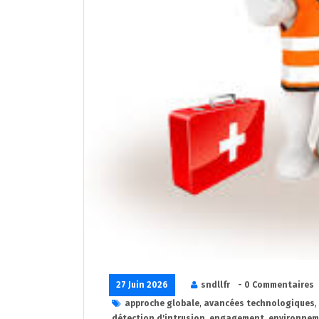
27 Juin 2026
sndllfr
- 0 Commentaires
approche globale
,
avancées technologiques
,
détection d'intrusion
,
engagement
,
environnem