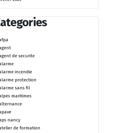
ategories
afpa
agent
agent de securite
alarme
alarme incendie
alarme protection
alarme sans fil
alpes maritimes
alternance
apave
aps nancy
atelier de formation