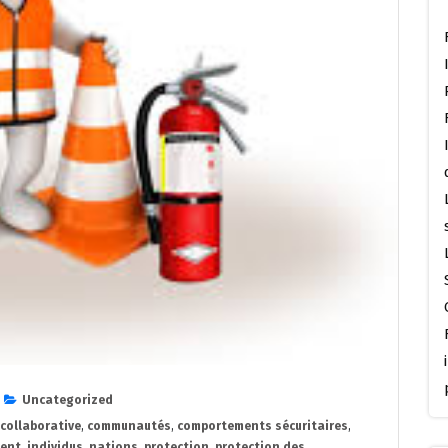
Uncategorized
collaborative
,
communautés
,
comportements sécuritaires
,
ent
,
individus
,
nations
,
protection
,
protection des