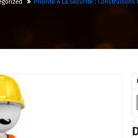
egorized
Priorité À La Sécurité : Construisons
D