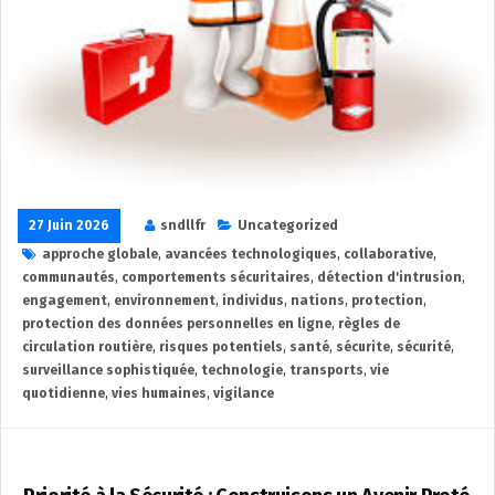
27 Juin 2026
sndllfr
Uncategorized
approche globale
,
avancées technologiques
,
collaborative
,
communautés
,
comportements sécuritaires
,
détection d'intrusion
,
engagement
,
environnement
,
individus
,
nations
,
protection
,
protection des données personnelles en ligne
,
règles de
circulation routière
,
risques potentiels
,
santé
,
sécurite
,
sécurité
,
surveillance sophistiquée
,
technologie
,
transports
,
vie
quotidienne
,
vies humaines
,
vigilance