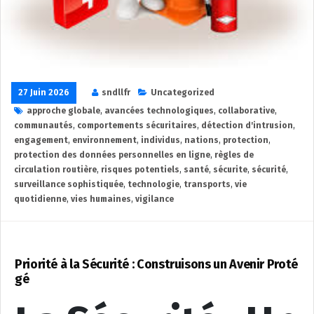
27 Juin 2026
sndllfr
Uncategorized
approche globale
,
avancées technologiques
,
collaborative
,
communautés
,
comportements sécuritaires
,
détection d'intrusion
,
engagement
,
environnement
,
individus
,
nations
,
protection
,
protection des données personnelles en ligne
,
règles de
circulation routière
,
risques potentiels
,
santé
,
sécurite
,
sécurité
,
surveillance sophistiquée
,
technologie
,
transports
,
vie
quotidienne
,
vies humaines
,
vigilance
Priorité à la Sécurité : Construisons un Avenir Proté
gé