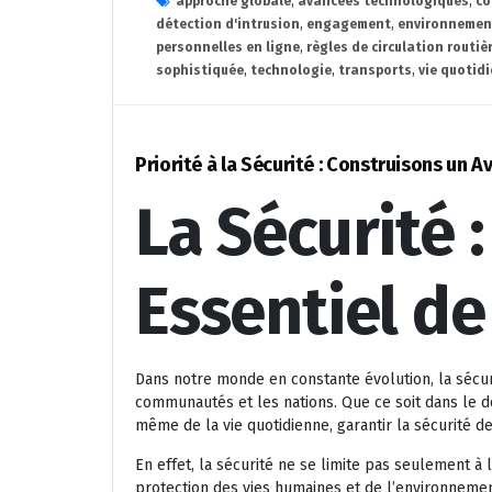
approche globale
,
avancées technologiques
,
co
détection d'intrusion
,
engagement
,
environnemen
personnelles en ligne
,
règles de circulation routiè
sophistiquée
,
technologie
,
transports
,
vie quotid
Priorité à la Sécurité : Construisons un A
La Sécurité :
Essentiel de
Dans notre monde en constante évolution, la sécur
communautés et les nations. Que ce soit dans le d
même de la vie quotidienne, garantir la sécurité de
En effet, la sécurité ne se limite pas seulement à
protection des vies humaines et de l’environnemen