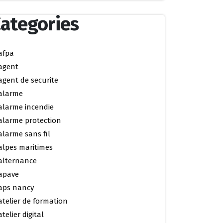
ategories
afpa
agent
agent de securite
alarme
alarme incendie
alarme protection
alarme sans fil
alpes maritimes
alternance
apave
aps nancy
atelier de formation
atelier digital