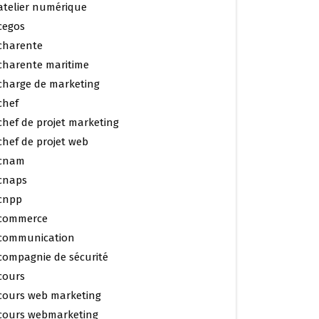
atelier numérique
cegos
charente
charente maritime
charge de marketing
chef
chef de projet marketing
chef de projet web
cnam
cnaps
cnpp
commerce
communication
compagnie de sécurité
cours
cours web marketing
cours webmarketing