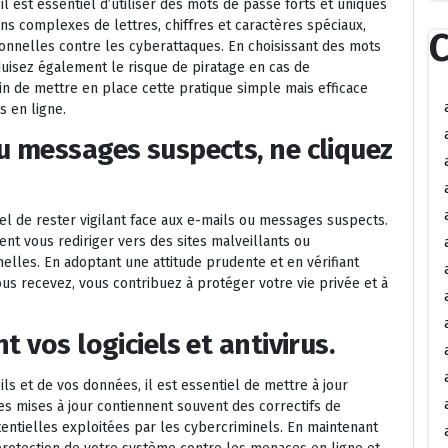
il est essentiel d’utiliser des mots de passe forts et uniques
s complexes de lettres, chiffres et caractères spéciaux,
C
onnelles contre les cyberattaques. En choisissant des mots
uisez également le risque de piratage en cas de
n de mettre en place cette pratique simple mais efficace
s en ligne.
u messages suspects, ne cliquez
tiel de rester vigilant face aux e-mails ou messages suspects.
ent vous rediriger vers des sites malveillants ou
lles. En adoptant une attitude prudente et en vérifiant
s recevez, vous contribuez à protéger votre vie privée et à
 vos logiciels et antivirus.
ls et de vos données, il est essentiel de mettre à jour
 les mises à jour contiennent souvent des correctifs de
tentielles exploitées par les cybercriminels. En maintenant