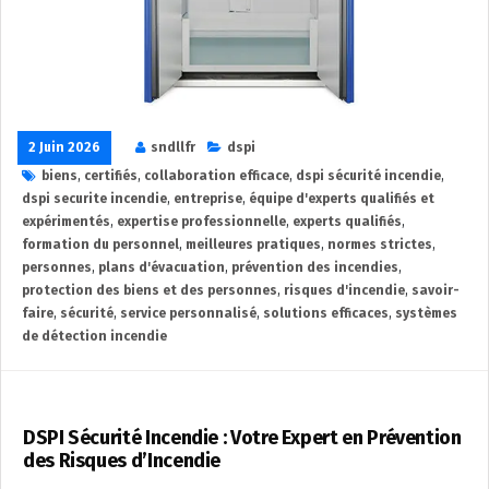
2 Juin 2026
sndllfr
dspi
biens
,
certifiés
,
collaboration efficace
,
dspi sécurité incendie
,
dspi securite incendie
,
entreprise
,
équipe d'experts qualifiés et
expérimentés
,
expertise professionnelle
,
experts qualifiés
,
formation du personnel
,
meilleures pratiques
,
normes strictes
,
personnes
,
plans d'évacuation
,
prévention des incendies
,
protection des biens et des personnes
,
risques d'incendie
,
savoir-
faire
,
sécurité
,
service personnalisé
,
solutions efficaces
,
systèmes
de détection incendie
DSPI Sécurité Incendie : Votre Expert en Prévention
des Risques d’Incendie