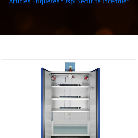
Articles Étiquetés "dspi Sécurité Incendie"