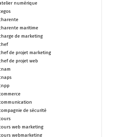
atelier numérique
cegos
charente
charente maritime
charge de marketing
chef
chef de projet marketing
chef de projet web
cnam
cnaps
cnpp
commerce
communication
compagnie de sécurité
cours
cours web marketing
cours webmarketing