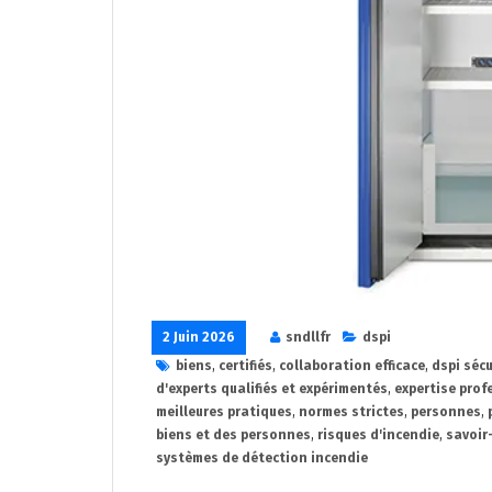
2 Juin 2026
sndllfr
dspi
biens
,
certifiés
,
collaboration efficace
,
dspi sécu
d'experts qualifiés et expérimentés
,
expertise prof
meilleures pratiques
,
normes strictes
,
personnes
,
biens et des personnes
,
risques d'incendie
,
savoir
systèmes de détection incendie