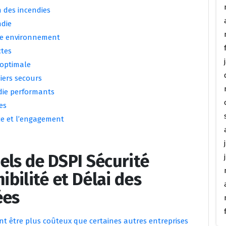
n des incendies
ndie
ue environnement
ctes
 optimale
iers secours
ndie performants
es
ce et l’engagement
els de DSPI Sécurité
ibilité et Délai des
ées
ent être plus coûteux que certaines autres entreprises