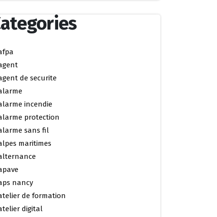
ategories
afpa
agent
agent de securite
alarme
alarme incendie
alarme protection
alarme sans fil
alpes maritimes
alternance
apave
aps nancy
atelier de formation
atelier digital