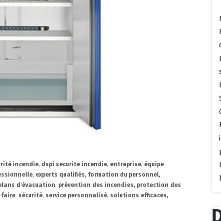
rité incendie
,
dspi securite incendie
,
entreprise
,
équipe
essionnelle
,
experts qualifiés
,
formation du personnel
,
plans d'évacuation
,
prévention des incendies
,
protection des
-faire
,
sécurité
,
service personnalisé
,
solutions efficaces
,
D