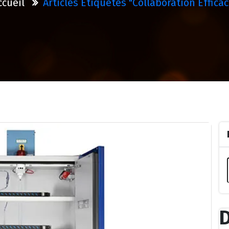
ccueil
Articles Étiquetés "collaboration Efficac
D