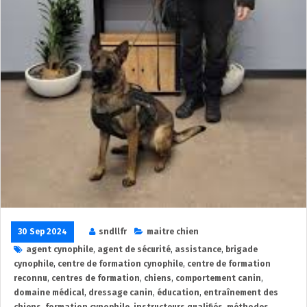
30 Sep 2024
sndllfr
maitre chien
agent cynophile
,
agent de sécurité
,
assistance
,
brigade
cynophile
,
centre de formation cynophile
,
centre de formation
reconnu
,
centres de formation
,
chiens
,
comportement canin
,
domaine médical
,
dressage canin
,
éducation
,
entraînement des
chiens
,
formation cynophile
,
instructeurs qualifiés
,
méthodes