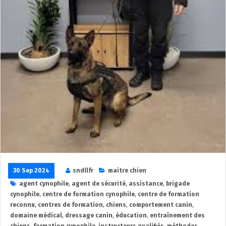
30 Sep 2024
sndllfr
maitre chien
agent cynophile
,
agent de sécurité
,
assistance
,
brigade
cynophile
,
centre de formation cynophile
,
centre de formation
reconnu
,
centres de formation
,
chiens
,
comportement canin
,
domaine médical
,
dressage canin
,
éducation
,
entraînement des
chiens
,
formation cynophile
,
instructeurs qualifiés
,
méthodes