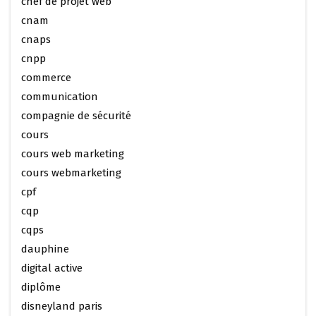
chef de projet web
cnam
cnaps
cnpp
commerce
communication
compagnie de sécurité
cours
cours web marketing
cours webmarketing
cpf
cqp
cqps
dauphine
digital active
diplôme
disneyland paris