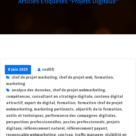
Articles Étiquetés "projets Digitaux"
8 Juin 2025
sndllfr
chef de projet marketing
,
chef de projet web
,
formation
,
marketing
analyse des données
,
chef de projet webmarketing
,
compétences
,
consultant en stratégie digitale
,
contenu digital
attractif
,
expert du digital
,
formation
,
formation chef de projet
webmarketing
,
marketing pertinents
,
objectifs de la formation
,
outils et techniques
,
performance des campagnes digitales
,
perspectives professionnelles
,
postes professionnels
,
projets
digitaux
,
référencement naturel
,
référencement payant
,
responsable webmarketing
,
seo/sea
,
traffic manager
,
visibilité en