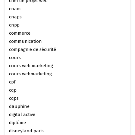
chef de projet web
cnam
cnaps
cnpp
commerce
communication
compagnie de sécurité
cours
cours web marketing
cours webmarketing
cpf
cqp
cqps
dauphine
digital active
diplôme
disneyland paris