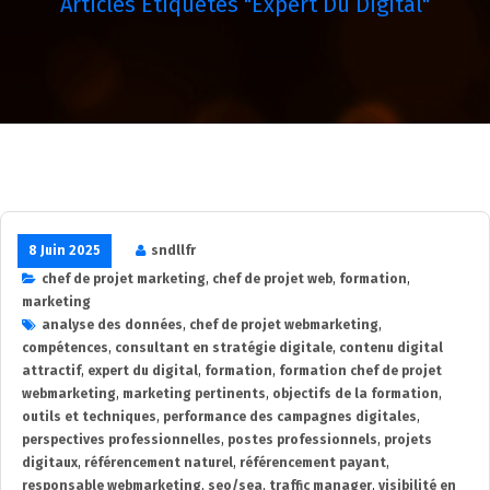
Articles Étiquetés "expert Du Digital"
8 Juin 2025
sndllfr
chef de projet marketing
,
chef de projet web
,
formation
,
marketing
analyse des données
,
chef de projet webmarketing
,
compétences
,
consultant en stratégie digitale
,
contenu digital
attractif
,
expert du digital
,
formation
,
formation chef de projet
webmarketing
,
marketing pertinents
,
objectifs de la formation
,
outils et techniques
,
performance des campagnes digitales
,
perspectives professionnelles
,
postes professionnels
,
projets
digitaux
,
référencement naturel
,
référencement payant
,
responsable webmarketing
,
seo/sea
,
traffic manager
,
visibilité en