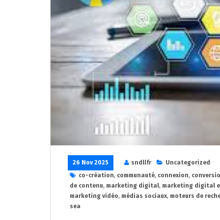
26 Nov 2025
sndllfr
Uncategorized
co-création
,
communauté
,
connexion
,
conversi
de contenu
,
marketing digital
,
marketing digital 
marketing vidéo
,
médias sociaux
,
moteurs de rech
sea