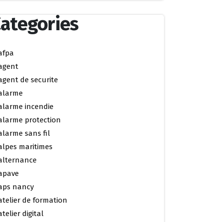
ategories
afpa
agent
agent de securite
alarme
alarme incendie
alarme protection
alarme sans fil
alpes maritimes
alternance
apave
aps nancy
atelier de formation
atelier digital