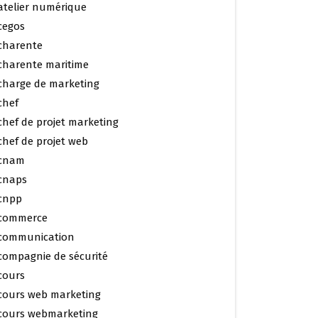
atelier numérique
cegos
charente
charente maritime
charge de marketing
chef
chef de projet marketing
chef de projet web
cnam
cnaps
cnpp
commerce
communication
compagnie de sécurité
cours
cours web marketing
cours webmarketing