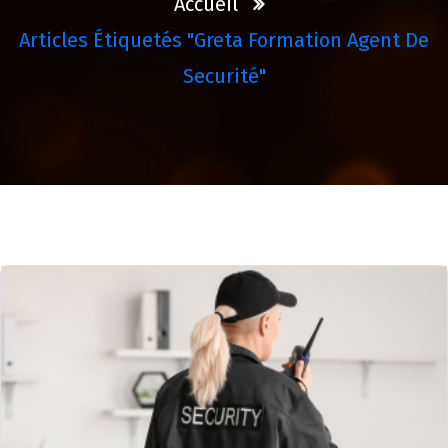
Accueil
Articles Étiquetés "greta Formation Agent De
Securité"