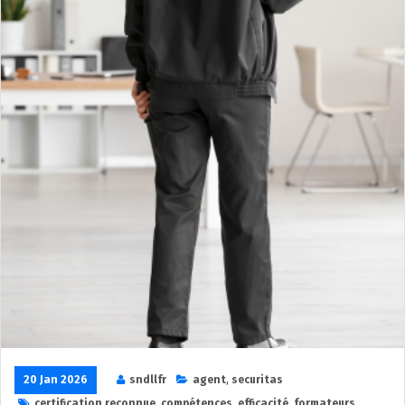
20 Jan 2026
sndllfr
agent
,
securitas
certification reconnue
,
compétences
,
efficacité
,
formateurs