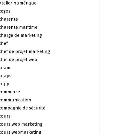
atelier numérique
cegos
charente
charente maritime
charge de marketing
chef
chef de projet marketing
chef de projet web
cnam
cnaps
cnpp
commerce
communication
compagnie de sécurité
cours
cours web marketing
cours webmarketing