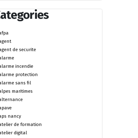
ategories
afpa
agent
agent de securite
alarme
alarme incendie
alarme protection
alarme sans fil
alpes maritimes
alternance
apave
aps nancy
atelier de formation
atelier digital