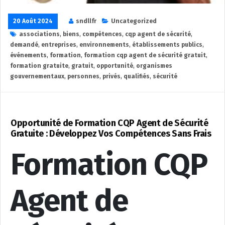
20 Août 2024
sndllfr
Uncategorized
associations
,
biens
,
compétences
,
cqp agent de sécurité
,
demandé
,
entreprises
,
environnements
,
établissements publics
,
événements
,
formation
,
formation cqp agent de sécurité gratuit
,
formation gratuite
,
gratuit
,
opportunité
,
organismes
gouvernementaux
,
personnes
,
privés
,
qualifiés
,
sécurité
Opportunité de Formation CQP Agent de Sécurité
Gratuite : Développez Vos Compétences Sans Frais
Formation CQP
Agent de