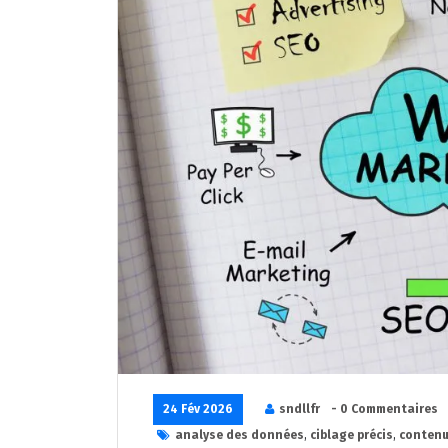
24 Fév 2026
sndllfr
- 0 Commentaires
analyse des données
,
ciblage précis
,
contenu