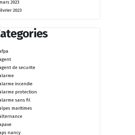
mars 2023
février 2023
ategories
afpa
agent
agent de securite
alarme
alarme incendie
alarme protection
alarme sans fil
alpes maritimes
alternance
apave
aps nancy