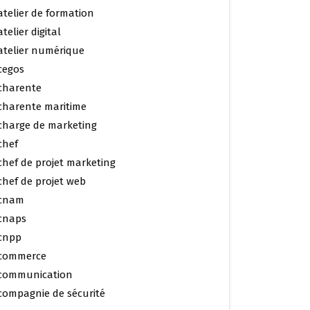
atelier de formation
atelier digital
atelier numérique
cegos
charente
charente maritime
charge de marketing
chef
chef de projet marketing
chef de projet web
cnam
cnaps
cnpp
commerce
communication
compagnie de sécurité