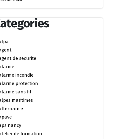
ategories
afpa
agent
agent de securite
alarme
alarme incendie
alarme protection
alarme sans fil
alpes maritimes
alternance
apave
aps nancy
atelier de formation