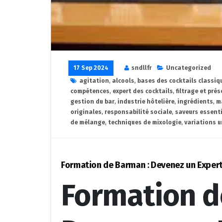
17 Sep 2024
sndllfr
Uncategorized
agitation
,
alcools
,
bases des cocktails classiq
compétences
,
expert des cocktails
,
filtrage et pré
gestion du bar
,
industrie hôtelière
,
ingrédients
,
m
originales
,
responsabilité sociale
,
saveurs essenti
de mélange
,
techniques de mixologie
,
variations u
Formation de Barman : Devenez un Expert
Formation d