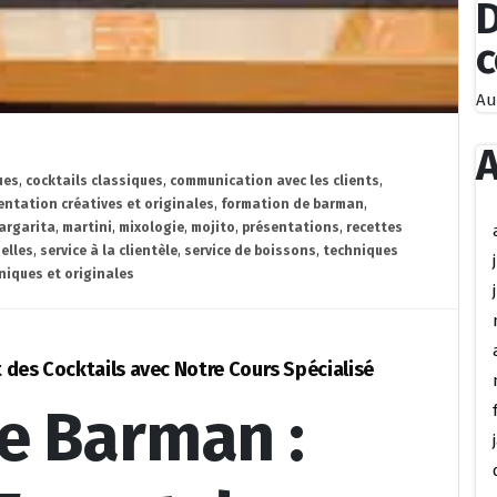
D
Au
A
ues
,
cocktails classiques
,
communication avec les clients
,
sentation créatives et originales
,
formation de barman
,
argarita
,
martini
,
mixologie
,
mojito
,
présentations
,
recettes
elles
,
service à la clientèle
,
service de boissons
,
techniques
niques et originales
 des Cocktails avec Notre Cours Spécialisé
e Barman :