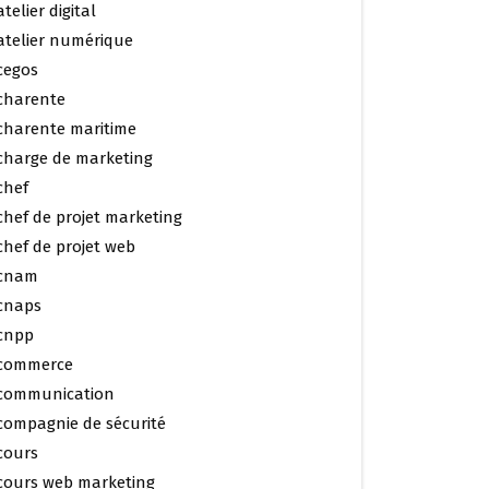
atelier digital
atelier numérique
cegos
charente
charente maritime
charge de marketing
chef
chef de projet marketing
chef de projet web
cnam
cnaps
cnpp
commerce
communication
compagnie de sécurité
cours
cours web marketing