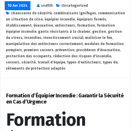
10 Avr 2024
sndllfr
Uncategorized
chaussures de sécurité
,
combinaisons ignifuges
,
communication
en situation de crise
,
équipier incendie
,
équipiers formés
,
établissement
,
évacuation
,
extincteurs
,
formation
,
formation
équipier incendie
,
gants résistants à la chaleur
,
gestion
,
gestion
du stress
,
incendies
,
investissement crucial
,
maîtriser le feu
,
manipulation des extincteurs correctement
,
modules de formation
,
pompiers
,
premiers secours
,
prévention
,
procédures d'évacuation
,
protection des occupants
,
réduction des risques d'incendie
,
secours
,
sécurité
,
travail d'équipe
,
types d'extincteurs
,
types de
,
vêtements de protection adaptés
Formation d’Équipier Incendie : Garantir la Sécurité
en Cas d’Urgence
Formation