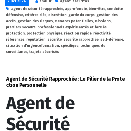
7 Oct 2024
sndllfr
agent
,
securitas
agent de sécurité rapprochée
,
approfondie
,
bien-être
,
conduite
défensive
,
critères clés
,
discrétion
,
garde du corps
,
gestion des
accès
,
gestion des risques
,
menaces potentielles
,
missions
,
premiers secours
,
professionnels expérimentés et formés
,
protection
,
protection physique
,
réaction rapide
,
réactivité
,
références
,
réputation
,
sécurité
,
sécurité rapprochée
,
self-défense
,
situation d'urgenceformation
,
spécifique
,
techniques de
surveillance
,
trajets sécurisés
Agent de Sécurité Rapprochée : Le Pilier de la Prote
ction Personnelle
Agent de
Sécurité