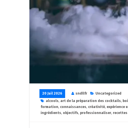
20 Juil 2026
sndllfr
Uncategorized
alcools
,
art de la préparation des cocktails
,
bo
formation
,
connaissances
,
créativité
,
expérience 
ingrédients
,
objectifs
,
professionnaliser
,
recettes