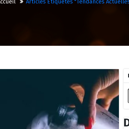
ccueil
Articles Étiquetés "tendances Actuelle
D