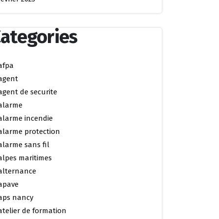
ategories
afpa
agent
agent de securite
alarme
alarme incendie
alarme protection
alarme sans fil
alpes maritimes
alternance
apave
aps nancy
atelier de formation