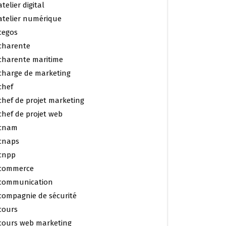
atelier digital
atelier numérique
cegos
charente
charente maritime
charge de marketing
chef
chef de projet marketing
chef de projet web
cnam
cnaps
cnpp
commerce
communication
compagnie de sécurité
cours
cours web marketing