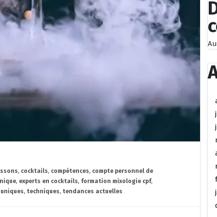
D
Au
A
issons
,
cocktails
,
compétences
,
compte personnel de
unique
,
experts en cocktails
,
formation mixologie cpf
,
 uniques
,
techniques
,
tendances actuelles