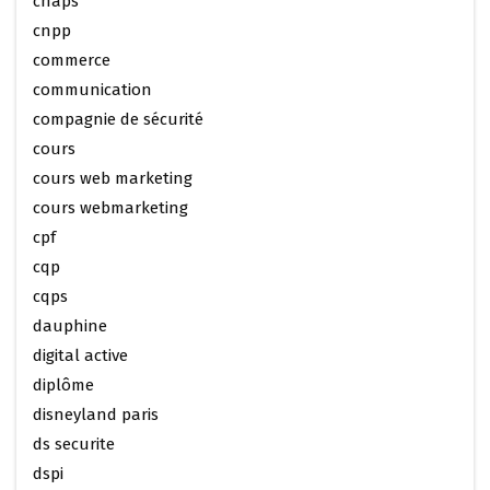
cnaps
cnpp
commerce
communication
compagnie de sécurité
cours
cours web marketing
cours webmarketing
cpf
cqp
cqps
dauphine
digital active
diplôme
disneyland paris
ds securite
dspi