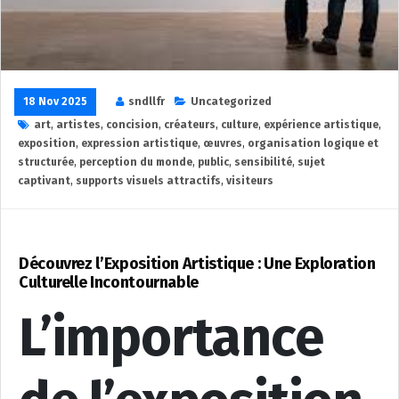
18 Nov 2025
sndllfr
Uncategorized
art
,
artistes
,
concision
,
créateurs
,
culture
,
expérience artistique
,
exposition
,
expression artistique
,
œuvres
,
organisation logique et
structurée
,
perception du monde
,
public
,
sensibilité
,
sujet
captivant
,
supports visuels attractifs
,
visiteurs
Découvrez l’Exposition Artistique : Une Exploration
Culturelle Incontournable
L’importance