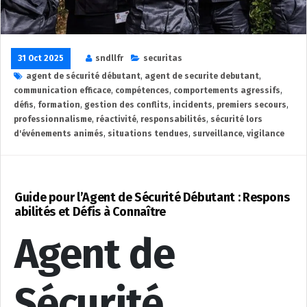
31 Oct 2025
sndllfr
securitas
agent de sécurité débutant
,
agent de securite debutant
,
communication efficace
,
compétences
,
comportements agressifs
,
défis
,
formation
,
gestion des conflits
,
incidents
,
premiers secours
,
professionnalisme
,
réactivité
,
responsabilités
,
sécurité lors
d'événements animés
,
situations tendues
,
surveillance
,
vigilance
Guide pour l’Agent de Sécurité Débutant : Respons
abilités et Défis à Connaître
Agent de
Sécurité