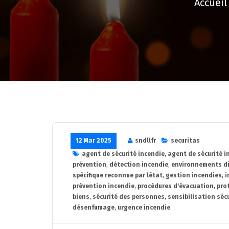
Accueil
12 Mar 2025
sndllfr
securitas
agent de sécurité incendie
,
agent de sécurité i
prévention
,
détection incendie
,
environnements di
spécifique reconnue par létat
,
gestion incendies
,
i
prévention incendie
,
procédures d'évacuation
,
pro
biens
,
sécurité des personnes
,
sensibilisation séc
désenfumage
,
urgence incendie