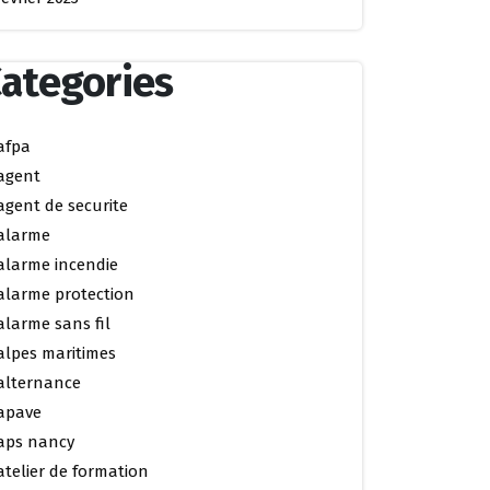
ategories
afpa
agent
agent de securite
alarme
alarme incendie
alarme protection
alarme sans fil
alpes maritimes
alternance
apave
aps nancy
atelier de formation