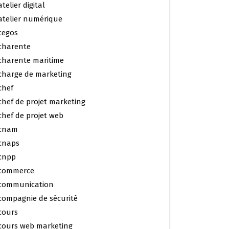
atelier digital
atelier numérique
cegos
charente
charente maritime
charge de marketing
chef
chef de projet marketing
chef de projet web
cnam
cnaps
cnpp
commerce
communication
compagnie de sécurité
cours
cours web marketing