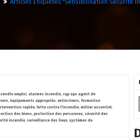
Articles Étiquetés "sensibilisation Sécurité I
ncendie emploi
,
alarmes incendie
,
cqp aps agent de
vers
,
équipements appropriés
,
extincteurs
,
formation
ntervention rapide
,
lutte contre l'incendie
,
métier essentiel
,
tection des biens
,
protection des personnes
,
sécurité des
urité incendie
,
surveillance des lieux
,
systèmes de
D