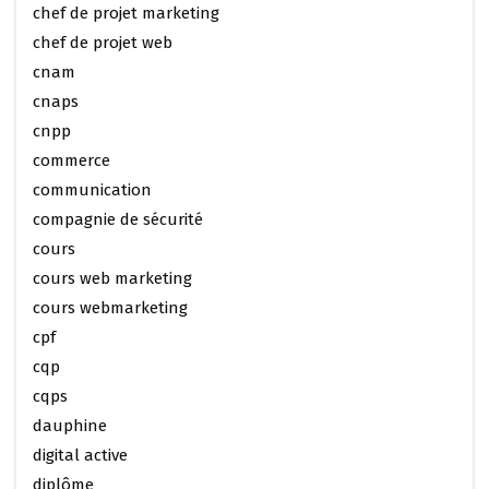
chef de projet marketing
chef de projet web
cnam
cnaps
cnpp
commerce
communication
compagnie de sécurité
cours
cours web marketing
cours webmarketing
cpf
cqp
cqps
dauphine
digital active
diplôme