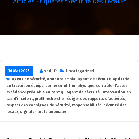
Articles Étiquetés "sécurité Des Locaux"
30 Mai 2025
sndllfr
Uncategorized
agent de sécurité
,
annonce emploi agent de sécurité
,
aptitude
au travail en équipe
,
bonne condition physique
,
contrôler l'accès
,
expérience préalable en tant qu'agent de sécurité
,
intervention en
cas d'incident
,
profil recherché
,
rédiger des rapports d'activités
,
respect des consignes de sécurité
,
responsabilités
,
sécurité des
locaux
,
signaler toute anomalie