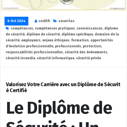
6 Oct 2024
sndllfr
securitas
compétences
,
compétences pratiques
,
connaissances
,
diplome
de sécurité
,
diplôme de sécurité
,
diplôme spécifique
,
domaine de la
sécurité
,
employeurs
,
enjeux éthiques
,
formation
,
opportunités
d'évolution professionnelle
,
professionnels
,
protection
,
responsabilités professionnelles
,
sécurité des événements
,
sécurité incendie
,
sécurité informatique
,
sécurité privée
Valorisez Votre Carrière avec un Diplôme de Sécurit
é Certifié
Le Diplôme de