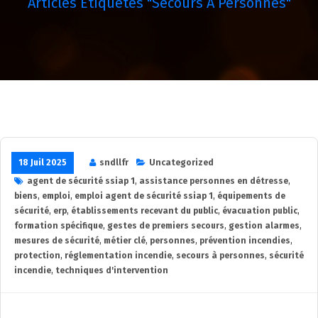
Articles Étiquetés "secours À Personnes"
18 Juil 2025
sndllfr
Uncategorized
agent de sécurité ssiap 1
,
assistance personnes en détresse
,
biens
,
emploi
,
emploi agent de sécurité ssiap 1
,
équipements de
sécurité
,
erp
,
établissements recevant du public
,
évacuation public
,
formation spécifique
,
gestes de premiers secours
,
gestion alarmes
,
mesures de sécurité
,
métier clé
,
personnes
,
prévention incendies
,
protection
,
réglementation incendie
,
secours à personnes
,
sécurité
incendie
,
techniques d'intervention