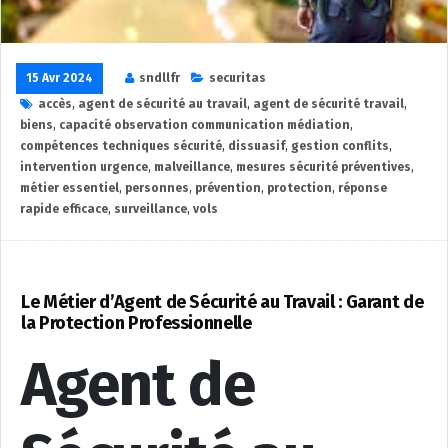
15 Avr 2024
sndllfr
securitas
accès
,
agent de sécurité au travail
,
agent de sécurité travail
,
biens
,
capacité observation communication médiation
,
compétences techniques sécurité
,
dissuasif
,
gestion conflits
,
intervention urgence
,
malveillance
,
mesures sécurité préventives
,
métier essentiel
,
personnes
,
prévention
,
protection
,
réponse
rapide efficace
,
surveillance
,
vols
Le Métier d’Agent de Sécurité au Travail : Garant de
la Protection Professionnelle
Agent de