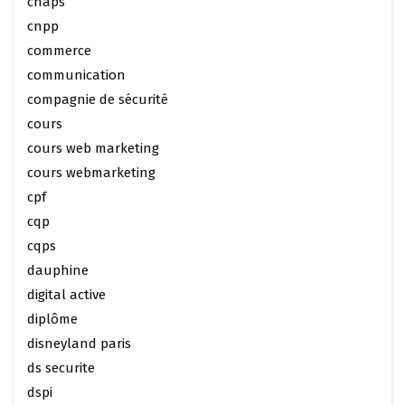
cnaps
cnpp
commerce
communication
compagnie de sécurité
cours
cours web marketing
cours webmarketing
cpf
cqp
cqps
dauphine
digital active
diplôme
disneyland paris
ds securite
dspi