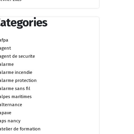
ategories
afpa
agent
agent de securite
alarme
alarme incendie
alarme protection
alarme sans fil
alpes maritimes
alternance
apave
aps nancy
atelier de formation