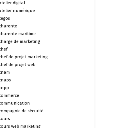
atelier digital
atelier numérique
cegos
charente
charente maritime
charge de marketing
chef
chef de projet marketing
chef de projet web
cnam
cnaps
cnpp
commerce
communication
compagnie de sécurité
cours
cours web marketing