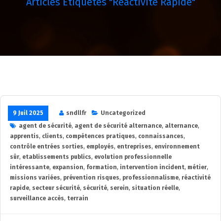
Articles Étiquetés "réactivité Rapide"
9 Juil 2025
sndllfr
Uncategorized
agent de sécurité
,
agent de sécurité alternance
,
alternance
,
apprentis
,
clients
,
compétences pratiques
,
connaissances
,
contrôle entrées sorties
,
employés
,
entreprises
,
environnement
sûr
,
etablissements publics
,
evolution professionnelle
intéressante
,
expansion
,
formation
,
intervention incident
,
métier
,
missions variées
,
prévention risques
,
professionnalisme
,
réactivité
rapide
,
secteur sécurité
,
sécurité
,
serein
,
situation réelle
,
surveillance accès
,
terrain