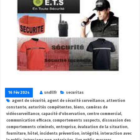
16 Fév 2024
sndllfr
securitas
agent de sécurité
,
agent de sécurité surveillance
,
attention
constante
,
autorités compétentes
,
biens
,
caméras de
vidéosurveillance
,
capacité d'observation
,
centre commercial
,
communication efficace
,
comportements suspects
,
dissuasion des
comportements criminels
,
entreprise
,
évaluation de la situation
,
fourniture
,
hôtel
,
incidents prévention
,
intégrité
,
interaction avec
le public
,
intrusions non autorisées
,
lieu public
,
mesures