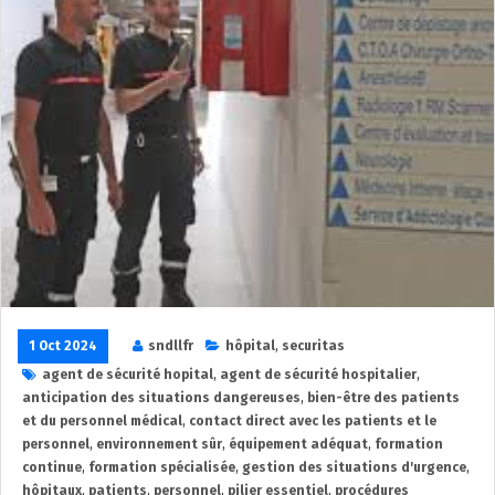
1 Oct 2024
sndllfr
hôpital
,
securitas
agent de sécurité hopital
,
agent de sécurité hospitalier
,
anticipation des situations dangereuses
,
bien-être des patients
et du personnel médical
,
contact direct avec les patients et le
personnel
,
environnement sûr
,
équipement adéquat
,
formation
continue
,
formation spécialisée
,
gestion des situations d'urgence
,
hôpitaux
,
patients
,
personnel
,
pilier essentiel
,
procédures