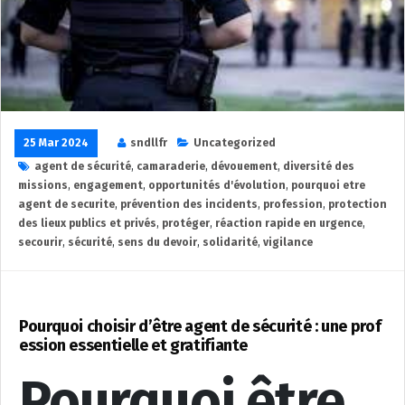
25 Mar 2024
sndllfr
Uncategorized
agent de sécurité
,
camaraderie
,
dévouement
,
diversité des
missions
,
engagement
,
opportunités d'évolution
,
pourquoi etre
agent de securite
,
prévention des incidents
,
profession
,
protection
des lieux publics et privés
,
protéger
,
réaction rapide en urgence
,
secourir
,
sécurité
,
sens du devoir
,
solidarité
,
vigilance
Pourquoi choisir d’être agent de sécurité : une prof
ession essentielle et gratifiante
Pourquoi être