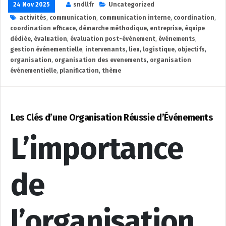
24 Nov 2025
sndllfr
Uncategorized
activités
,
communication
,
communication interne
,
coordination
,
coordination efficace
,
démarche méthodique
,
entreprise
,
équipe
dédiée
,
évaluation
,
évaluation post-événement
,
événements
,
gestion événementielle
,
intervenants
,
lieu
,
logistique
,
objectifs
,
organisation
,
organisation des evenements
,
organisation
événementielle
,
planification
,
thème
Les Clés d’une Organisation Réussie d’Événements
L’importance
de
l’organisation