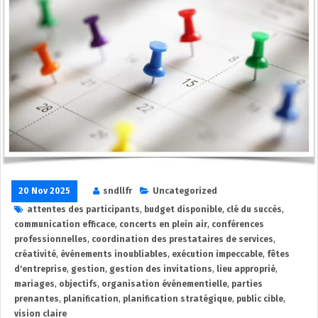
20 Nov 2025
sndllfr
Uncategorized
attentes des participants
,
budget disponible
,
clé du succès
,
communication efficace
,
concerts en plein air
,
conférences
professionnelles
,
coordination des prestataires de services
,
créativité
,
événements inoubliables
,
exécution impeccable
,
fêtes
d'entreprise
,
gestion
,
gestion des invitations
,
lieu approprié
,
mariages
,
objectifs
,
organisation événementielle
,
parties
prenantes
,
planification
,
planification stratégique
,
public cible
,
vision claire