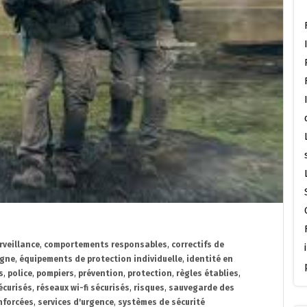
rveillance
,
comportements responsables
,
correctifs de
igne
,
équipements de protection individuelle
,
identité en
s
,
police
,
pompiers
,
prévention
,
protection
,
règles établies
,
écurisés
,
réseaux wi-fi sécurisés
,
risques
,
sauvegarde des
nforcées
,
services d'urgence
,
systèmes de sécurité