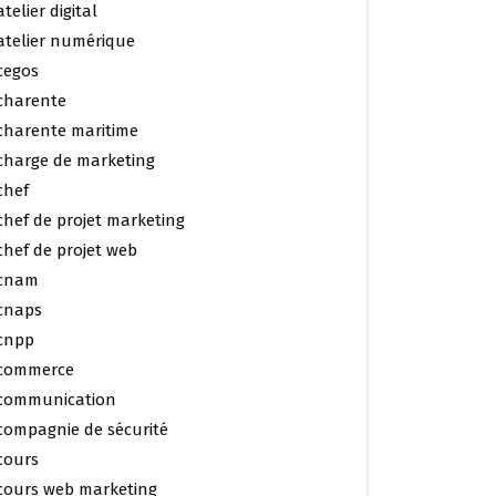
atelier digital
atelier numérique
cegos
charente
charente maritime
charge de marketing
chef
chef de projet marketing
chef de projet web
cnam
cnaps
cnpp
commerce
communication
compagnie de sécurité
cours
cours web marketing