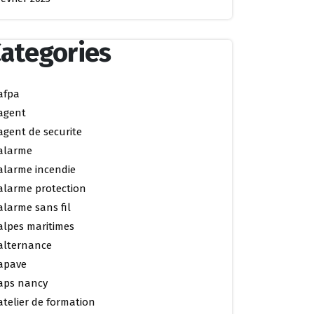
ategories
afpa
agent
agent de securite
alarme
alarme incendie
alarme protection
alarme sans fil
alpes maritimes
alternance
apave
aps nancy
atelier de formation