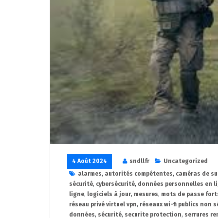
4 Août 2024
sndllfr
Uncategorized
alarmes
,
autorités compétentes
,
caméras de su
sécurité
,
cybersécurité
,
données personnelles en l
ligne
,
logiciels à jour
,
mesures
,
mots de passe fort
réseau privé virtuel vpn
,
réseaux wi-fi publics non s
données
,
sécurité
,
securite protection
,
serrures re