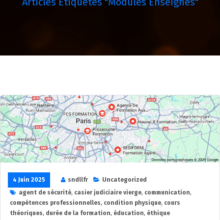
Articles Étiquetés "modules Enseignés"
4 Juin 2025
sndllfr
Uncategorized
agent de sécurité
,
casier judiciaire vierge
,
communication
,
compétences professionnelles
,
condition physique
,
cours
théoriques
,
durée de la formation
,
éducation
,
éthique