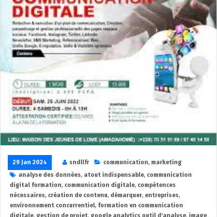
29 Jan 2024
sndllfr
communication
,
marketing
analyse des données
,
atout indispensable
,
communication
digital formation
,
communication digitale
,
compétences
nécessaires
,
création de contenu
,
démarquer
,
entreprises
,
environnement concurrentiel
,
formation en communication
digitale
,
gestion de projet
,
google analytics outil d'analyse
,
image