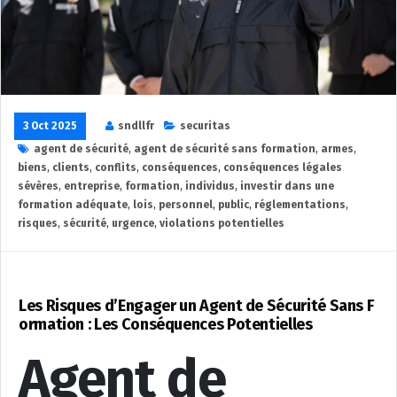
3 Oct 2025
sndllfr
securitas
agent de sécurité
,
agent de sécurité sans formation
,
armes
,
biens
,
clients
,
conflits
,
conséquences
,
conséquences légales
sévères
,
entreprise
,
formation
,
individus
,
investir dans une
formation adéquate
,
lois
,
personnel
,
public
,
réglementations
,
risques
,
sécurité
,
urgence
,
violations potentielles
Les Risques d’Engager un Agent de Sécurité Sans F
ormation : Les Conséquences Potentielles
Agent de