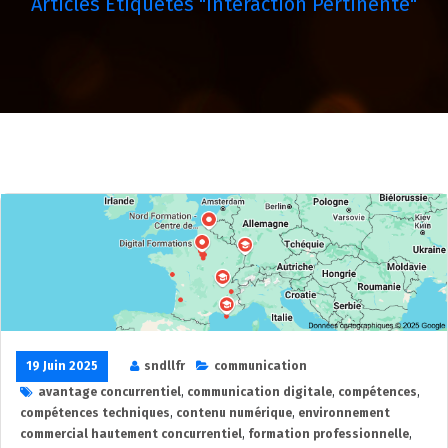
Articles Étiquetés "interaction Pertinente"
19 Juin 2025
sndllfr
communication
avantage concurrentiel
,
communication digitale
,
compétences
,
compétences techniques
,
contenu numérique
,
environnement
commercial hautement concurrentiel
,
formation professionnelle
,