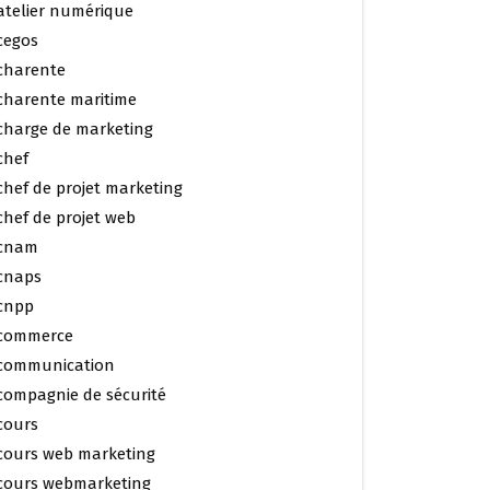
atelier numérique
cegos
charente
charente maritime
charge de marketing
chef
chef de projet marketing
chef de projet web
cnam
cnaps
cnpp
commerce
communication
compagnie de sécurité
cours
cours web marketing
cours webmarketing