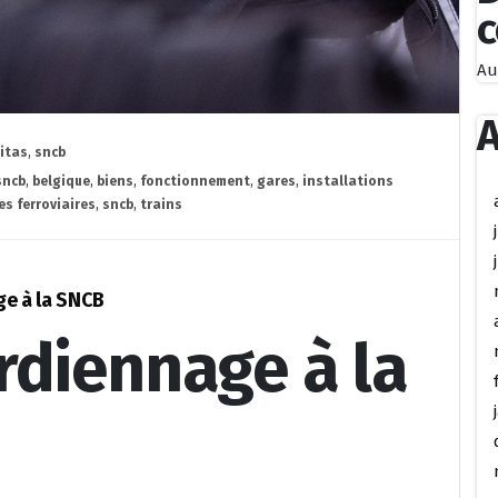
Au
A
itas
,
sncb
sncb
,
belgique
,
biens
,
fonctionnement
,
gares
,
installations
es ferroviaires
,
sncb
,
trains
ge à la SNCB
rdiennage à la