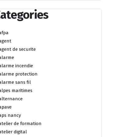
ategories
afpa
agent
agent de securite
alarme
alarme incendie
alarme protection
alarme sans fil
alpes maritimes
alternance
apave
aps nancy
atelier de formation
atelier digital