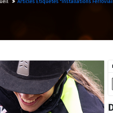
ueil
Articles Étiquetés "installations Ferroviai
D