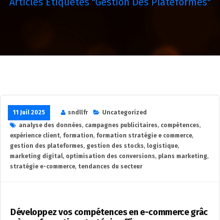
Articles Étiquetés "gestion Des Plateformes"
11 Juil 2025
sndllfr
Uncategorized
analyse des données
,
campagnes publicitaires
,
compétences
,
expérience client
,
formation
,
formation stratégie e commerce
,
gestion des plateformes
,
gestion des stocks
,
logistique
,
marketing digital
,
optimisation des conversions
,
plans marketing
,
stratégie e-commerce
,
tendances du secteur
Développez vos compétences en e-commerce grâc