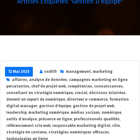
Articles Étiquetés "gestion D’équipe"
12 Mai 2025
sndllfr
management
,
marketing
affaires
,
analyse de données
,
campagnes marketing en ligne
percutantes
,
chef de projet web
,
compétences
,
connaissances
,
consultant en stratégie numérique
,
crucial
,
décisions éclairées
,
devenir un expert du numérique
,
directeur e-commerce
,
formation
digital manager
,
gestion d'équipe
,
gestion de projet web
,
leadership
,
marketing numérique
,
médias sociaux
,
numérique
,
outils d'analyse
,
présence en ligne
,
professionnels qualifiés
,
référencement site web
,
responsable marketing digital
,
rôle
,
stratégie de contenu
,
stratégies numériques efficaces
,
technologies en ligne