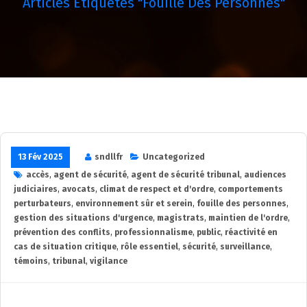
Articles Étiquetés "fouille Des Personnes"
13 Fév 2025
sndllfr
Uncategorized
accès
,
agent de sécurité
,
agent de sécurité tribunal
,
audiences
judiciaires
,
avocats
,
climat de respect et d'ordre
,
comportements
perturbateurs
,
environnement sûr et serein
,
fouille des personnes
,
gestion des situations d'urgence
,
magistrats
,
maintien de l'ordre
,
prévention des conflits
,
professionnalisme
,
public
,
réactivité en
cas de situation critique
,
rôle essentiel
,
sécurité
,
surveillance
,
témoins
,
tribunal
,
vigilance