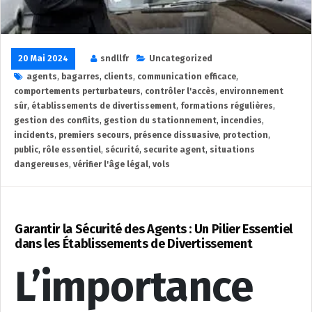
20 Mai 2024
sndllfr
Uncategorized
agents
,
bagarres
,
clients
,
communication efficace
,
comportements perturbateurs
,
contrôler l'accès
,
environnement
sûr
,
établissements de divertissement
,
formations régulières
,
gestion des conflits
,
gestion du stationnement
,
incendies
,
incidents
,
premiers secours
,
présence dissuasive
,
protection
,
public
,
rôle essentiel
,
sécurité
,
securite agent
,
situations
dangereuses
,
vérifier l'âge légal
,
vols
Garantir la Sécurité des Agents : Un Pilier Essentiel
dans les Établissements de Divertissement
L’importance