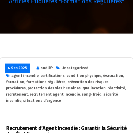
Articles Étiquetés "formations Régulières"
4 Sep 2025
sndllfr
Uncategorized
agent incendie
,
certifications
,
condition physique
,
évacuation
,
formation
,
formations régulières
,
prévention des risques
,
procédures
,
protection des vies humaines
,
qualification
,
réactivité
,
recrutement
,
recrutement agent incendie
,
sang-froid
,
sécurité
incendie
,
situations d'urgence
Recrutement d’Agent Incendie : Garantir la Sécurité